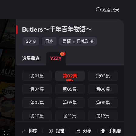
观看记录
我的观影记录
Butlers～千年百年物语～
Butlers～千年百年物语～
第02集
2018
日本
爱情
日韩动漫
/
清空
12
选集播放
YZZY
Butlers～千年百年物语～ -第02集
第01集
第02集
第03集
手机扫一扫继续看
第04集
第05集
第06集
第07集
第08集
第09集
第10集
第11集
第12集
排序
报错
分享
手机看