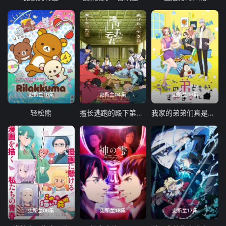
更新至19集
更新至04集
更新至06集
轻松熊
擅长逃跑的殿下第二季
我家的弟弟们真是让您费心了
更新至06集
更新至18集
更新至17集