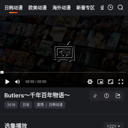
日韩动漫
欧美动漫
海外动漫
新番专区
追剧周表
我的观影记录
Butlers～千年百年物语～
第01集
清空
Butlers～千年百年物语～
2018
日本
爱情
/
日韩动漫
选集播放
YZZY