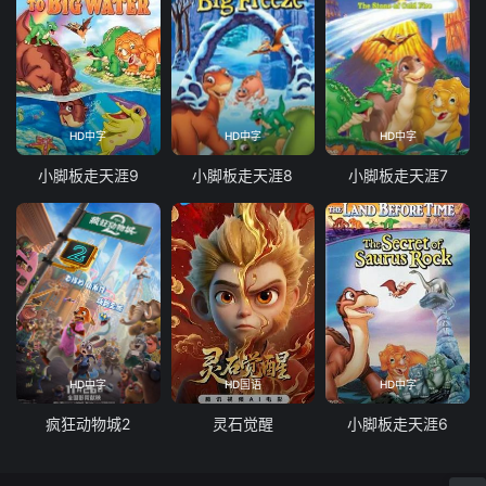
HD中字
HD中字
HD中字
小脚板走天涯9
小脚板走天涯8
小脚板走天涯7
HD中字
HD国语
HD中字
疯狂动物城2
灵石觉醒
小脚板走天涯6